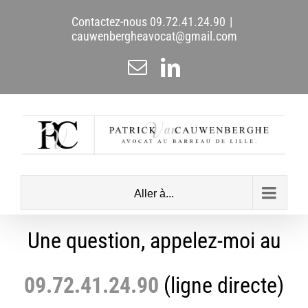
Passer
Contactez-nous
09.72.41.24.90
|
au
cauwenbergheavocat@gmail.com
contenu
Email
LinkedIn
Aller à...
Une question, appelez-moi au
09.72.41.24.90
(ligne directe)