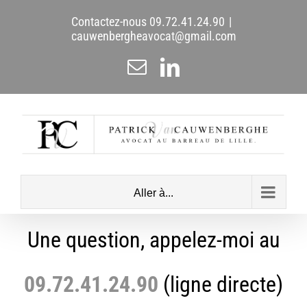
Passer
Contactez-nous
09.72.41.24.90
|
au
cauwenbergheavocat@gmail.com
contenu
Email
LinkedIn
Aller à...
Une question, appelez-moi au
09.72.41.24.90
(ligne directe)