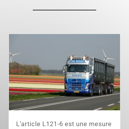
L’article L121-6 est une mesure inutile.
L’article L121-6 est une mesure