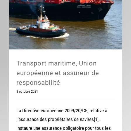
Transport maritime, Union européenne et assureur de responsabilité
Transport maritime, Union
européenne et assureur de
responsabilité
8 octobre 2021
La Directive européenne 2009/20/CE, relative à
l’assurance des propriétaires de navires[1],
instaure une assurance obligatoire pour tous les